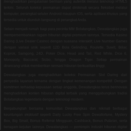
menghadirkan pengalaman bermain yang autentik melalui teknologi HTML5
terkini. Seluruh koleksi permainan dapat dinikmati secara fleksibel melalui
komputer, perangkat seluler Android maupun iOS, serta aplikasi khusus yang
tersedia untuk diunduh langsung di perangkat Anda.
Selain menjadi rumah bagi para pecinta MM Bolatangkas, Dewatangkas juga
mempersembahkan ragam hiburan digital premium lainnya. Tersedia Kasino
Daring (Live Dealer Casino) dengan suasana interaktif, Live Number Games
dengan variasi unik seperti 12D Bola Gelinding, Roulette, Suwit, Biliar,
Koprok, Samgong, 24D, Poker Dice, Head and Tail, Red White, Dice 6,
Monopoly, Baccarat, Sicbo, hingga Dragon Tiger. Setiap permainan
dirancang untuk memberikan sensasi hiburan berkualitas tinggi.
Dewatangkas juga menghadirkan koleksi Permainan Slot Daring dari
penyedia layanan ternama dengan tingkat kemenangan kompetitif. Dengan
komitmen terhadap kepuasan setiap anggota, Dewatangkas terus berinovasi
menghadirkan konten hiburan digital terbaik yang menggabungkan tradisi
Bolatangkas legendaris dengan teknologi modern.
Bergabunglah bersama komunitas Dewatangkas dan nikmati berbagai
keuntungan eksklusif seperti Daily Lucky Free Spin Dewafortune, Mystery
Box, Big Small, Bonus Referral Mingguan, Cashback, Bonus Putaran, serta
beragam kejutan lainnya. Dewatangkas — pemimpin industri hiburan digital