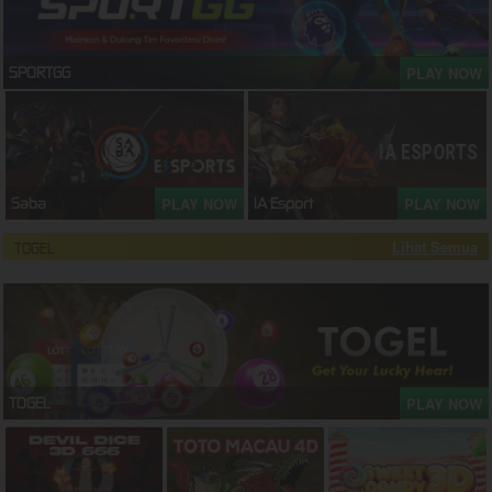
PLAY NOW
SPORTGG
PLAY NOW
PLAY NOW
Saba
IA Esport
Lihat Semua
TOGEL
PLAY NOW
TOGEL