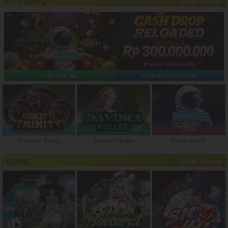
Lihat Semua
IDN E-Lottery
LEBIH DETAIL
VIEW LEADERBOARD
Roulette Trinity
Davinci Roller
Universe 6D
Lihat Semua
IDNRNG