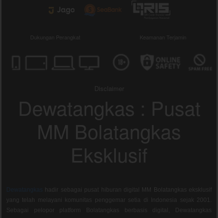
Dukungan Perangkat
Keamanan Terjamin
Disclaimer
Dewatangkas : Pusat
MM Bolatangkas
Eksklusif
Dewatangkas
hadir sebagai pusat hiburan digital MM Bolatangkas eksklusif
yang telah melayani komunitas penggemar setia di Indonesia sejak 2001.
Sebagai pelopor platform Bolatangkas berbasis digital, Dewatangkas